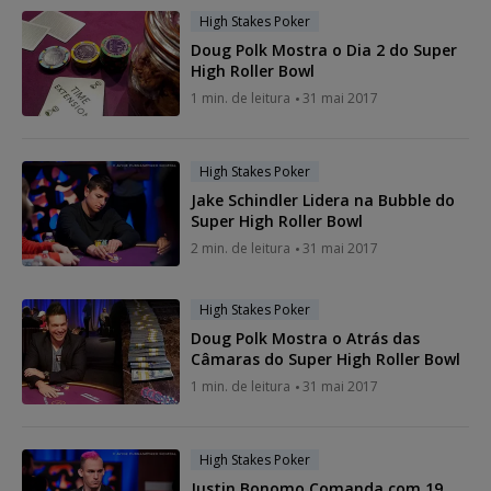
High Stakes Poker
Doug Polk Mostra o Dia 2 do Super
High Roller Bowl
1 min. de leitura
31 mai 2017
High Stakes Poker
Jake Schindler Lidera na Bubble do
Super High Roller Bowl
2 min. de leitura
31 mai 2017
High Stakes Poker
Doug Polk Mostra o Atrás das
Câmaras do Super High Roller Bowl
1 min. de leitura
31 mai 2017
High Stakes Poker
Justin Bonomo Comanda com 19