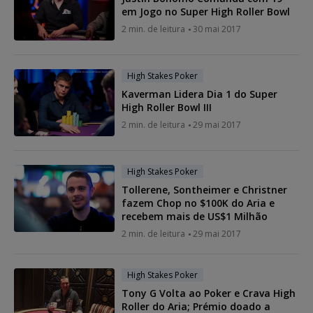
em Jogo no Super High Roller Bowl
2 min. de leitura
30 mai 2017
High Stakes Poker
Kaverman Lidera Dia 1 do Super
High Roller Bowl III
2 min. de leitura
29 mai 2017
High Stakes Poker
Tollerene, Sontheimer e Christner
fazem Chop no $100K do Aria e
recebem mais de US$1 Milhão
2 min. de leitura
29 mai 2017
High Stakes Poker
Tony G Volta ao Poker e Crava High
Roller do Aria; Prémio doado a