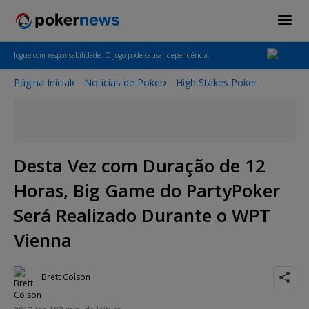
Jogue com responsabilidade. O jogo pode causar dependência.
Página Inicial
Notícias de Poker
High Stakes Poker
Desta Vez com Duração de 12
Horas, Big Game do PartyPoker
Será Realizado Durante o WPT
Vienna
Brett Colson