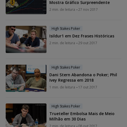
Mostra Gráfico Surpreendente
2 min. de leitura
27 nov 2017
High Stakes Poker
Isildur1 em Dez Frases Históricas
2 min. de leitura
29 out 2017
High Stakes Poker
Dani Stern Abandona o Poker; Phil
Ivey Regressa em 2018
1 min. de leitura
17 out 2017
High Stakes Poker
Trueteller Embolsa Mais de Meio
Milhão em 30 Dias
2 min. de leitura
08 out 2017