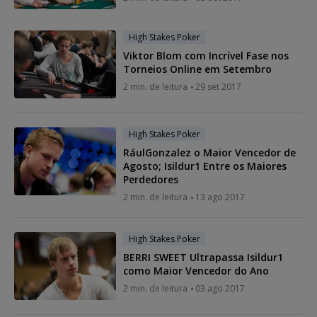
High Stakes Poker
Viktor Blom com Incrível Fase nos
Torneios Online em Setembro
2 min. de leitura
29 set 2017
High Stakes Poker
RáulGonzalez o Maior Vencedor de
Agosto; Isildur1 Entre os Maiores
Perdedores
2 min. de leitura
13 ago 2017
High Stakes Poker
BERRI SWEET Ultrapassa Isildur1
como Maior Vencedor do Ano
2 min. de leitura
03 ago 2017