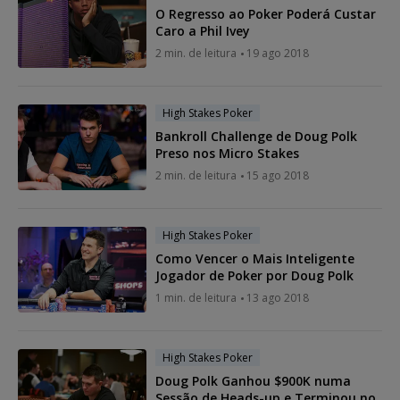
O Regresso ao Poker Poderá Custar
Caro a Phil Ivey
2 min. de leitura
19 ago 2018
High Stakes Poker
Bankroll Challenge de Doug Polk
Preso nos Micro Stakes
2 min. de leitura
15 ago 2018
High Stakes Poker
Como Vencer o Mais Inteligente
Jogador de Poker por Doug Polk
1 min. de leitura
13 ago 2018
High Stakes Poker
Doug Polk Ganhou $900K numa
Sessão de Heads-up e Terminou no