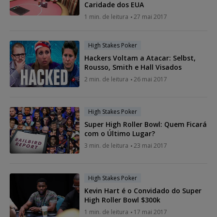
Caridade dos EUA
1 min. de leitura
27 mai 2017
High Stakes Poker
Hackers Voltam a Atacar: Selbst,
Rousso, Smith e Hall Visados
2 min. de leitura
26 mai 2017
High Stakes Poker
Super High Roller Bowl: Quem Ficará
com o Último Lugar?
3 min. de leitura
23 mai 2017
High Stakes Poker
Kevin Hart é o Convidado do Super
High Roller Bowl $300k
1 min. de leitura
17 mai 2017