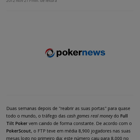
2012 Nov 21
1 min. de leitura
Duas semanas depois de "reabrir as suas portas" para quase
todo o mundo, o tráfego das
cash games real money
do
Full
Tilt Poker
vem caindo de forma constante. De acordo com o
PokerScout
, o FTP teve em média 8,900 jogadores nas suas
mesas logo no primeiro dia; este número caiu para 8,000 no