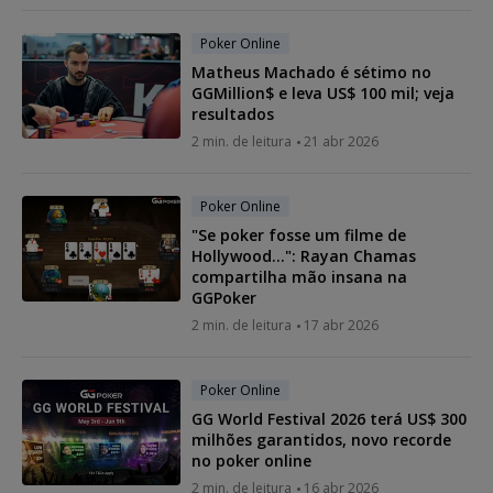
Poker Online
Matheus Machado é sétimo no
GGMillion$ e leva US$ 100 mil; veja
resultados
2 min. de leitura
21 abr 2026
Poker Online
"Se poker fosse um filme de
Hollywood...": Rayan Chamas
compartilha mão insana na
GGPoker
2 min. de leitura
17 abr 2026
Poker Online
GG World Festival 2026 terá US$ 300
milhões garantidos, novo recorde
no poker online
2 min. de leitura
16 abr 2026