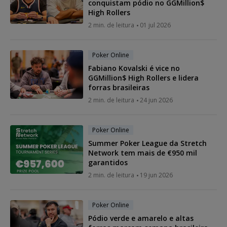
conquistam pódio no GGMillion$
High Rollers
2 min. de leitura
01 jul 2026
Poker Online
Fabiano Kovalski é vice no
GGMillion$ High Rollers e lidera
forras brasileiras
2 min. de leitura
24 jun 2026
Poker Online
Summer Poker League da Stretch
Network tem mais de €950 mil
garantidos
2 min. de leitura
19 jun 2026
Poker Online
Pódio verde e amarelo e altas