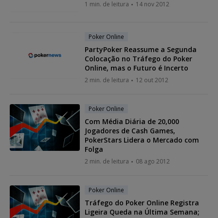
1 min. de leitura
14 nov 2012
Poker Online
PartyPoker Reassume a Segunda
Colocação no Tráfego do Poker
Online, mas o Futuro é Incerto
2 min. de leitura
12 out 2012
Poker Online
Com Média Diária de 20,000
Jogadores de Cash Games,
PokerStars Lidera o Mercado com
Folga
2 min. de leitura
08 ago 2012
Poker Online
Tráfego do Poker Online Registra
Ligeira Queda na Última Semana;