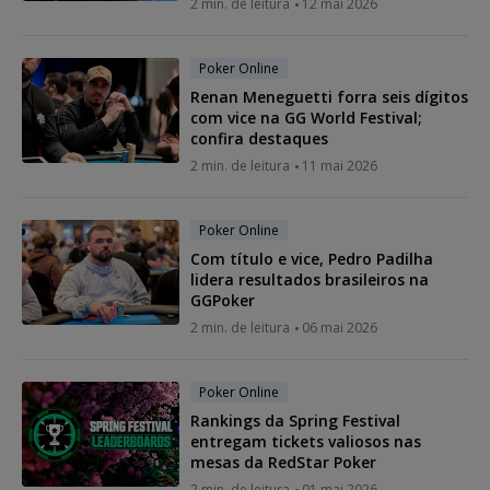
2 min. de leitura
12 mai 2026
Poker Online
Renan Meneguetti forra seis dígitos
com vice na GG World Festival;
confira destaques
2 min. de leitura
11 mai 2026
Poker Online
Com título e vice, Pedro Padilha
lidera resultados brasileiros na
GGPoker
2 min. de leitura
06 mai 2026
Poker Online
Rankings da Spring Festival
entregam tickets valiosos nas
mesas da RedStar Poker
2 min. de leitura
01 mai 2026