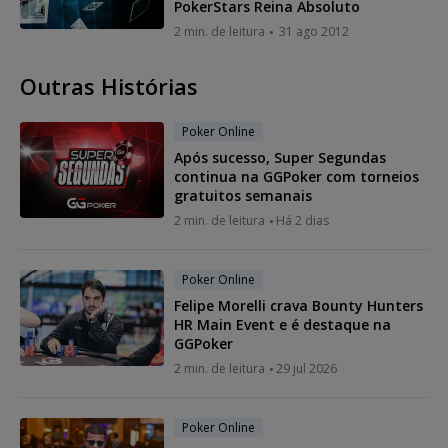
PokerStars Reina Absoluto
2 min. de leitura
31 ago 2012
Outras Histórias
Poker Online
Após sucesso, Super Segundas
continua na GGPoker com torneios
gratuitos semanais
2 min. de leitura
Há 2 dias
Poker Online
Felipe Morelli crava Bounty Hunters
HR Main Event e é destaque na
GGPoker
2 min. de leitura
29 jul 2026
Poker Online