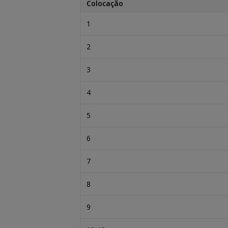
Colocação
1
2
3
4
5
6
7
8
9