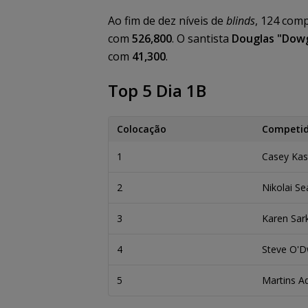
Ao fim de dez níveis de
blinds
, 124 com
com
526,800
. O santista
Douglas "Dowg
com
41,300
.
Top 5 Dia 1B
Colocação
Competi
1
Casey Kas
2
Nikolai Se
3
Karen Sar
4
Steve O'D
5
Martins A