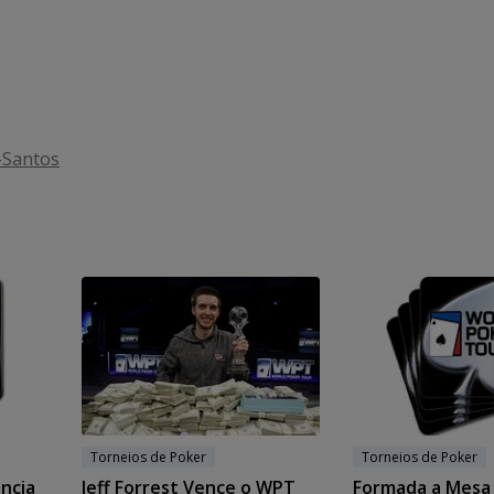
Santos
Torneios de Poker
Torneios de Poker
ncia
Jeff Forrest Vence o WPT
Formada a Mesa 