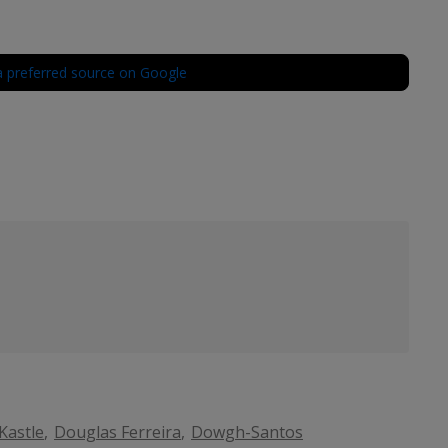
Kastle
Douglas Ferreira
Dowgh-Santos