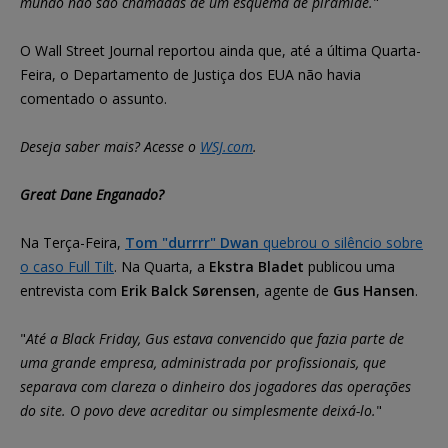
mundo não são chamadas de um esquema de pirâmide.
"
O Wall Street Journal reportou ainda que, até a última Quarta-
Feira, o Departamento de Justiça dos EUA não havia
comentado o assunto.
Deseja saber mais? Acesse o
WSJ.com
.
Great Dane Enganado?
Na Terça-Feira,
Tom "durrrr" Dwan
quebrou o silêncio sobre
o caso Full Tilt
. Na Quarta, a
Ekstra Bladet
publicou uma
entrevista com
Erik Balck Sørensen
, agente de
Gus Hansen
.
"
Até a Black Friday, Gus estava convencido que fazia parte de
uma grande empresa, administrada por profissionais, que
separava com clareza o dinheiro dos jogadores das operações
do site. O povo deve acreditar ou simplesmente deixá-lo.
"