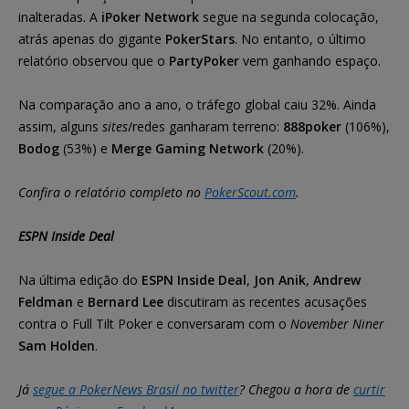
inalteradas. A
iPoker Network
segue na segunda colocação,
atrás apenas do gigante
PokerStars
. No entanto, o último
relatório observou que o
PartyPoker
vem ganhando espaço.
Na comparação ano a ano, o tráfego global caiu 32%. Ainda
assim, alguns
sites
/redes ganharam terreno:
888poker
(106%),
Bodog
(53%) e
Merge Gaming Network
(20%).
Confira o relatório completo no
PokerScout.com
.
ESPN Inside Deal
Na última edição do
ESPN Inside Deal
,
Jon Anik
,
Andrew
Feldman
e
Bernard Lee
discutiram as recentes acusações
contra o Full Tilt Poker e conversaram com o
November Niner
Sam Holden
.
Já
segue a PokerNews Brasil no twitter
? Chegou a hora de
curtir