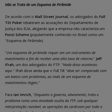
Não se Trata de um Esquema de Pirâmide
De acordo com o
Wall Street Journal
, os advogados do
Full
Tilt Poker
rebateram as acusações do Departamento de
Justiça dos EUA, alegando que a empresa não caracteriza um
Ponzi Scheme
(popularmente conhecido no Brasil como um
"Esquema de Pirâmide).
"
Um esquema de pirâmide requer um um instrumento de
investimento a fim de receber uma alta taxa de retorno,
"
Jeff
Ifrah
, um dos advogados do FTP. "
Nada disso aconteceu
aqui.
" Ifrah disse ainda que o Full Tilt "
deve ser comparado com
um banco com problemas, ao invés de um esquema de
investimentos ilegais.
"
Para
Ian Imrich
, "
Enquanto o governo, obviamente, trata o
problema como uma atividade oculta do FTP, sob qualquer
interpretação razoável, as operações da cardroom por todo o