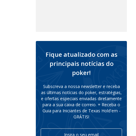
Fique atualizado com as
principais notícias do
poker!
Subscreva a nossa newsletter e receba
as últimas notícias do poker, estratégias,
e ofertas especiais enviadas diretamente
para a sua caixa de correio. + Receba o
Guia para Iniciantes de Texas Hold'em -
GRÁTIS!