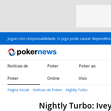
Jogue com responsabilidade. O jogo pode causar dependênci
Notícias de
Poker
Poker ao
Poker
Online
Vivo
Página Inicial
Notícias de Poker
Nightly Turbo
Nightly Turbo: Iv