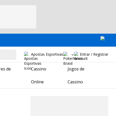
Apostas Esportivas
Entrar / Registrar
res de
Cassino
Jogos de
Online
Cassino