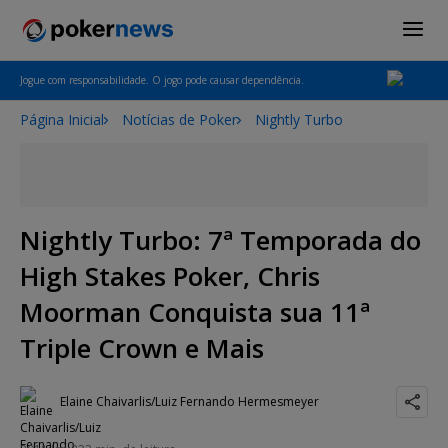
Jogue com responsabilidade. O jogo pode causar dependência.
Página Inicial
Notícias de Poker
Nightly Turbo
Nightly Turbo: 7ª Temporada do
High Stakes Poker, Chris
Moorman Conquista sua 11ª
Triple Crown e Mais
Elaine Chaivarlis/Luiz Fernando Hermesmeyer