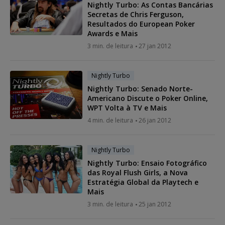
Nightly Turbo: As Contas Bancárias
Secretas de Chris Ferguson,
Resultados do European Poker
Awards e Mais
3 min. de leitura
27 jan 2012
Nightly Turbo
Nightly Turbo: Senado Norte-
Americano Discute o Poker Online,
WPT Volta à TV e Mais
4 min. de leitura
26 jan 2012
Nightly Turbo
Nightly Turbo: Ensaio Fotográfico
das Royal Flush Girls, a Nova
Estratégia Global da Playtech e
Mais
3 min. de leitura
25 jan 2012