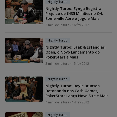
Nightly Turbo
Nightly Turbo: Zynga Registra
Prejuízo de $435 Milhões no Q4,
Somerville Abre o Jogo e Mais
3 min. de leitura
16 fev 2012
Nightly Turbo
Nightly Turbo: Laak & Esfandiari
Open, o Novo Lançamento do
PokerStars e Mais
3 min. de leitura
15 fev 2012
Nightly Turbo
Nightly Turbo: Doyle Brunson
Detonando nas Cash Games,
PokerStars Lança Novo Site e Mais
4 min. de leitura
14 fev 2012
Nightly Turbo