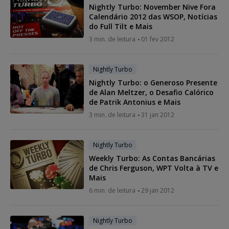
Nightly Turbo: November Nive Fora
Calendário 2012 das WSOP, Notícias
do Full Tilt e Mais
3 min. de leitura
01 fev 2012
Nightly Turbo
Nightly Turbo: o Generoso Presente
de Alan Meltzer, o Desafio Calórico
de Patrik Antonius e Mais
3 min. de leitura
31 jan 2012
Nightly Turbo
Weekly Turbo: As Contas Bancárias
de Chris Ferguson, WPT Volta à TV e
Mais
6 min. de leitura
29 jan 2012
Nightly Turbo