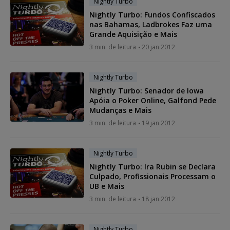
Nightly Turbo
Nightly Turbo: Fundos Confiscados
nas Bahamas, Ladbrokes Faz uma
Grande Aquisição e Mais
3 min. de leitura
20 jan 2012
Nightly Turbo
Nightly Turbo: Senador de Iowa
Apóia o Poker Online, Galfond Pede
Mudanças e Mais
3 min. de leitura
19 jan 2012
Nightly Turbo
Nightly Turbo: Ira Rubin se Declara
Culpado, Profissionais Processam o
UB e Mais
3 min. de leitura
18 jan 2012
Nightly Turbo