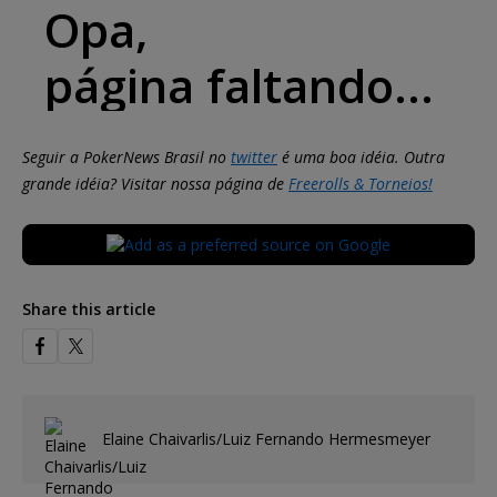
Seguir a PokerNews Brasil no
twitter
é uma boa idéia. Outra
grande idéia? Visitar nossa página de
Freerolls & Torneios!
Share this article
Elaine Chaivarlis/Luiz Fernando Hermesmeyer