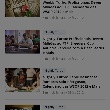
Weekly Turbo: Profissionais Devem
Milhões ao FTP, Calendário das
WSOP 2012 e Mais
5 min. de leitura
06 fev 2012
Nightly Turbo
Nightly Turbo: Profissionais Devem
Milhões ao FTP, Breeders' Cup
Anuncia Parceria com a DeepStacks
e Mais
3 min. de leitura
03 fev 2012
Nightly Turbo
Nightly Turbo: Tapie Desmente
Rumores sobre Ferguson,
Calendário das WSOP 2012 e Mais
3 min. de leitura
02 fev 2012
Nightly Turbo