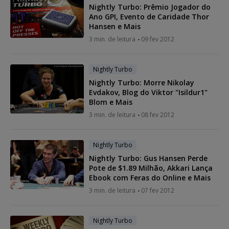
Nightly Turbo: Prêmio Jogador do
Ano GPI, Evento de Caridade Thor
Hansen e Mais
3 min. de leitura
09 fev 2012
Nightly Turbo
Nightly Turbo: Morre Nikolay
Evdakov, Blog do Viktor "Isildur1"
Blom e Mais
3 min. de leitura
08 fev 2012
Nightly Turbo
Nightly Turbo: Gus Hansen Perde
Pote de $1.89 Milhão, Akkari Lança
Ebook com Feras do Online e Mais
3 min. de leitura
07 fev 2012
Nightly Turbo