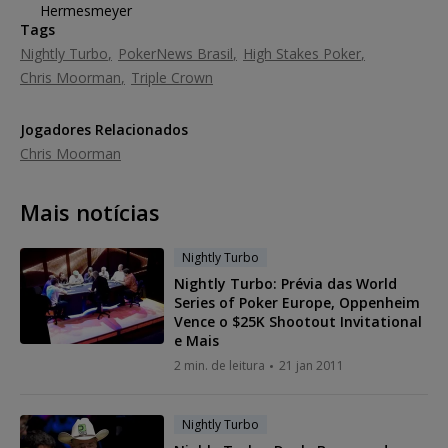
Tags
Nightly Turbo
PokerNews Brasil
High Stakes Poker
Chris Moorman
Triple Crown
Jogadores Relacionados
Chris Moorman
Mais notícias
Nightly Turbo
Nightly Turbo: Prévia das World
Series of Poker Europe, Oppenheim
Vence o $25K Shootout Invitational
e Mais
2 min. de leitura
21 jan 2011
Nightly Turbo