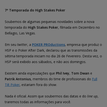
7ª Temporada do High Stakes Poker
Soubemos de algumas pequenas novidades sobre a nova
temporada do
High Stakes Poker
, filmada em Dezembro no
Bellagio, Las Vegas.
Em seu
twitter
, a
POKER PROductions
, empresa que produz o
HSP e o Poker After Dark, declarou que as transmissões da
sétima temporada iniciam no dia 26 de Fevereiro. Desta vez, o
HSP será exibido aos sábados, e não aos domingos.
Existem ainda especulações que
Phil Ivey
,
Tom Dwan
e
Patrik Antonius
, membros do time de profissionais do
Full
Tilt Poker
, estariam fora do
show
.
Nada é oficial. Assim que soubermos das datas e do
line up
,
traremos todas as informações para você.