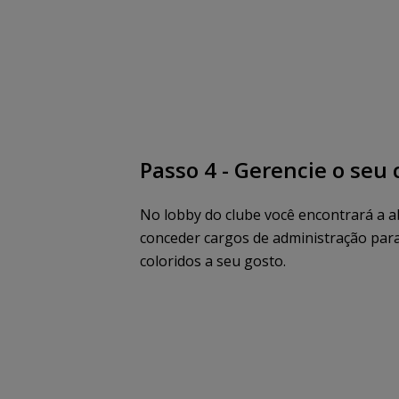
Passo 4 - Gerencie o seu 
No lobby do clube você encontrará a a
conceder cargos de administração par
coloridos a seu gosto.