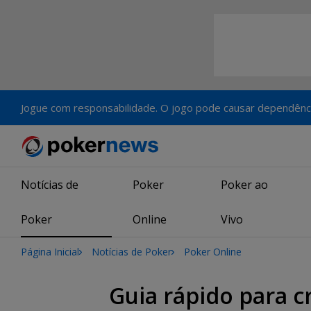
Jogue com responsabilidade. O jogo pode causar dependênci
Notícias de
Poker
Poker ao
Poker
Online
Vivo
Página Inicial
Notícias de Poker
Poker Online
Guia rápido para 