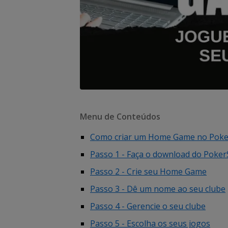
Menu de Conteúdos
Como criar um Home Game no Poke
Passo 1 - Faça o download do Poker
Passo 2 - Crie seu Home Game
Passo 3 - Dê um nome ao seu clube
Passo 4 - Gerencie o seu clube
Passo 5 - Escolha os seus jogos