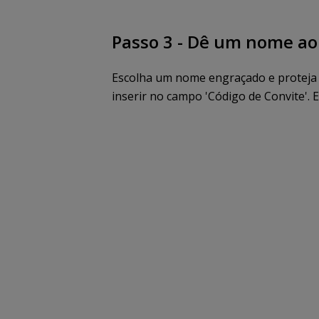
Passo 3 - Dê um nome ao
Escolha um nome engraçado e proteja 
inserir no campo 'Código de Convite'. 